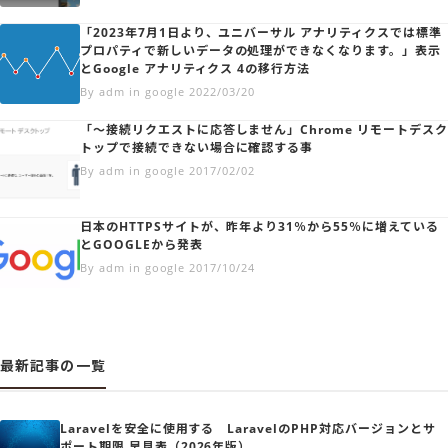
「2023年7月1日より、ユニバーサル アナリティクスでは標準
プロパティで新しいデータの処理ができなくなります。」表示
とGoogle アナリティクス 4の移行方法
By adm in google 2022/03/20
「～接続リクエストに応答しません」Chrome リモートデスク
トップで接続できない場合に確認する事
By adm in google 2017/02/02
日本のHTTPSサイトが、昨年より31％から55％に増えている
とGOOGLEから発表
By adm in google 2017/10/24
最新記事の一覧
Laravelを安全に使用する LaravelのPHP対応バージョンとサ
ポート期限 早見表（2026年版）